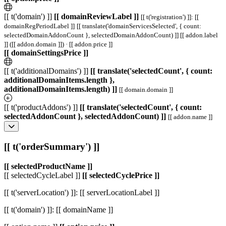
[[ t('domain') ]]
[[ domainReviewLabel ]]
[[ t('registration') ]]: [[
domainRegPeriodLabel ]]
[[ translate('domainServicesSelected', { count:
selectedDomainAddonCount }, selectedDomainAddonCount) ]]
[[ addon.label
]] ([[ addon.domain ]]) · [[ addon.price ]]
[[ domainSettingsPrice ]]
[[ t('additionalDomains') ]]
[[ translate('selectedCount', { count:
additionalDomainItems.length },
additionalDomainItems.length) ]]
[[ domain.domain ]]
[[ t('productAddons') ]]
[[ translate('selectedCount', { count:
selectedAddonCount }, selectedAddonCount) ]]
[[ addon.name ]]
[[ t('orderSummary') ]]
[[ selectedProductName ]]
[[ selectedCycleLabel ]]
[[ selectedCyclePrice ]]
[[ t('serverLocation') ]]: [[ serverLocationLabel ]]
[[ t('domain') ]]: [[ domainName ]]