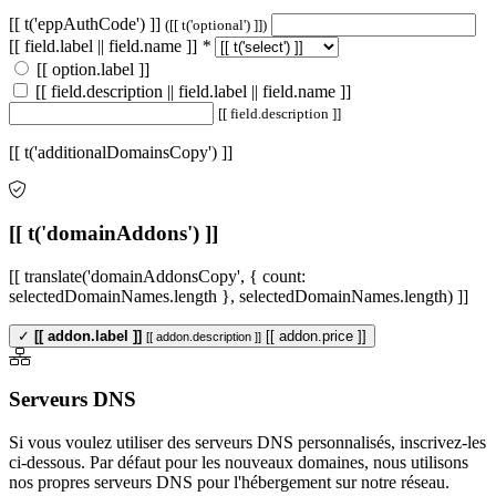
[[ t('eppAuthCode') ]]
([[ t('optional') ]])
[[ field.label || field.name ]]
*
[[ option.label ]]
[[ field.description || field.label || field.name ]]
[[ field.description ]]
[[ t('additionalDomainsCopy') ]]
[[ t('domainAddons') ]]
[[ translate('domainAddonsCopy', { count:
selectedDomainNames.length }, selectedDomainNames.length) ]]
✓
[[ addon.label ]]
[[ addon.price ]]
[[ addon.description ]]
Serveurs DNS
Si vous voulez utiliser des serveurs DNS personnalisés, inscrivez-les
ci-dessous. Par défaut pour les nouveaux domaines, nous utilisons
nos propres serveurs DNS pour l'hébergement sur notre réseau.