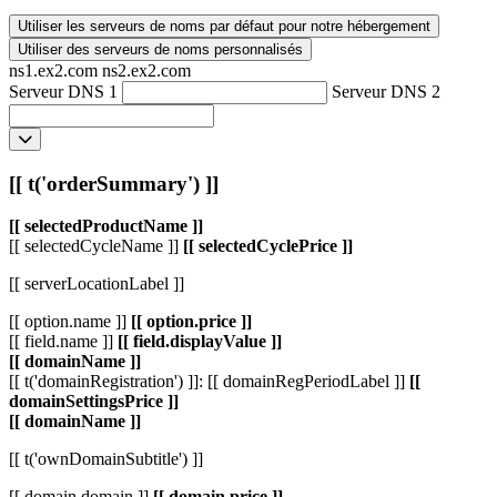
Utiliser les serveurs de noms par défaut pour notre hébergement
Utiliser des serveurs de noms personnalisés
ns1.ex2.com
ns2.ex2.com
Serveur DNS 1
Serveur DNS 2
[[ t('orderSummary') ]]
[[ selectedProductName ]]
[[ selectedCycleName ]]
[[ selectedCyclePrice ]]
[[ serverLocationLabel ]]
[[ option.name ]]
[[ option.price ]]
[[ field.name ]]
[[ field.displayValue ]]
[[ domainName ]]
[[ t('domainRegistration') ]]: [[ domainRegPeriodLabel ]]
[[
domainSettingsPrice ]]
[[ domainName ]]
[[ t('ownDomainSubtitle') ]]
[[ domain.domain ]]
[[ domain.price ]]