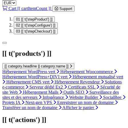
Cart
[[ cartItemCount ]]
Support
01
[[ t('stepProduct') ]]
02
[[ t('stepConfigure') ]]
03
[[ t('stepCheckout') ]]
[[ t('products') ]]
[[ category.headline || category.name ]]
Hébergement WordPress vert
Hébergement Woocommerce
Hébergement WordPress+DIVI vert
Hébergement mutualisé vert
Hébergement CMS vert
Hébergement Revendeur
Solutions
e-commerce
Serveur dédié Ex2
Certificats SSL
Sécurité de
site Web
Hébergement Mails
Outils SEO
Surveillance des
sites et des serveurs
Infogérance
Website Builder
SocialBee
Projets IA
Next-gen VPS
Enregistrer un nom de domaine
Transférer un nom de domaine
Afficher le panier
[[ t('actions') ]]