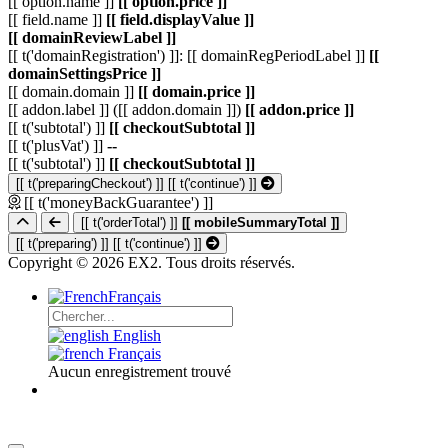
[[ option.name ]]
[[ option.price ]]
[[ field.name ]]
[[ field.displayValue ]]
[[ domainReviewLabel ]]
[[ t('domainRegistration') ]]: [[ domainRegPeriodLabel ]]
[[
domainSettingsPrice ]]
[[ domain.domain ]]
[[ domain.price ]]
[[ addon.label ]] ([[ addon.domain ]])
[[ addon.price ]]
[[ t('subtotal') ]]
[[ checkoutSubtotal ]]
[[ t('plusVat') ]]
--
[[ t('subtotal') ]]
[[ checkoutSubtotal ]]
[[ t('preparingCheckout') ]]
[[ t('continue') ]]
[[ t('moneyBackGuarantee') ]]
[[ t('orderTotal') ]]
[[ mobileSummaryTotal ]]
[[ t('preparing') ]]
[[ t('continue') ]]
Copyright © 2026 EX2. Tous droits réservés.
Français
English
Français
Aucun enregistrement trouvé