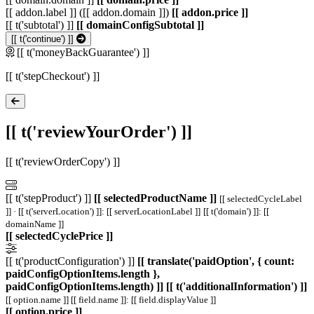
[[ addon.label ]] ([[ addon.domain ]])
[[ addon.price ]]
[[ t('subtotal') ]]
[[ domainConfigSubtotal ]]
[[ t('continue') ]]
[[ t('moneyBackGuarantee') ]]
[[ t('stepCheckout') ]]
[[ t('reviewYourOrder') ]]
[[ t('reviewOrderCopy') ]]
[[ t('stepProduct') ]]
[[ selectedProductName ]]
[[ selectedCycleLabel
]] · [[ t('serverLocation') ]]: [[ serverLocationLabel ]]
[[ t('domain') ]]: [[
domainName ]]
[[ selectedCyclePrice ]]
[[ t('productConfiguration') ]]
[[ translate('paidOption', { count:
paidConfigOptionItems.length },
paidConfigOptionItems.length) ]]
[[ t('additionalInformation') ]]
[[ option.name ]]
[[ field.name ]]: [[ field.displayValue ]]
[[ option.price ]]