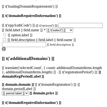
[[ t('loadingDomainRequirements') ]]
[[ t('domainRequiredInformation') ]]
[[ t('eppAuthCode') ]]
([[ t('optional') ]])
[[ field.label || field.name ]]
*
[[ option.label ]]
[[ field.description || field.label || field.name ]]
[[ field.description ]]
[[ t('additionalDomains') ]]
[[ translate('selectedCount', { count: additionalDomainItems.length
}, additionalDomainItems.length) ]] · [[ t('registrationPeriod') ]]:
[[
domainRegPeriodLabel ]]
[[ domain.domain ]]
[[ t('domainRegistration') ]]: [[
domain.periodLabel ]]
[[ domain.price ]]
[[ t('domainRequiredInformation') ]]