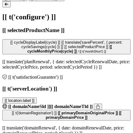
[[ t('configure') ]]
[[ selectedProductName ]]
[[ cycleDisplayLabel(cycle) ]]
[[ translate('savePercent', { percent:
cycleSavings(cycle) }) ]]
[[ selectedProductPrice ]]
[[
cycleMonthlyPrice(cycle) ]]
/ [[ t('monthShort') ]]
[[ translate('planRenewal', { date: selectedCycleRenewalDate, price:
selectedCyclePrice, period: selectedCyclePeriod }) ]]
[[ t('satisfactionGuarantee') ]]
[[ t('serverLocation') ]]
[[ location.label ]]
[[ domainNameSld ]]
[[ domainNameTld ]]
[[ t('domainRegistration') ]]
[[ primaryDomainOriginalPrice ]]
[[
primaryDomainPrice ]]
[[ translate('domainRenewal', { date: domainRenewalDate, price: