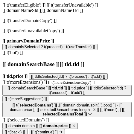
[[ t('transferEligible') ]]
[[ t('transferUnavailable') ]]
[[ domainNameSld ]]
[[ domainNameTld ]]
[[ t('transferDomainCopy') ]]
[[ t('transferUnavailableCopy') ]]
[[ primaryDomainPrice ]]
[[ domainIsSelected ? t('proceed') : t('useTransfer') ]]
[[ t('hot') ]]
[[ domainSearchBase ]]
[[ tld.tld ]]
[[ tld.price ]]
[[ tldIsSelected(tld) ? t('proceed') : t('add') ]]
[[ t('moreExtensions') ]]
[[ t('moreExtensionsCopy') ]]
[[ domainSearchBase ]]
[[ tld.tld ]]
[[ tld.price ]]
[[ tldIsSelected(tld) ?
t('proceed') : t('add') ]]
[[ t('moreSuggestions') ]]
[[ t('selectedDomains') ]]
.[[ domain.domain.split('.').pop() ]] · [[
domain.price ]]
[[ selectedDomainItems.length - 3 ]] [[ t('more') ]]
[[
selectedDomainsTotal ]]
[[ t('selectedDomains') ]]
[[ domain.domain ]]
[[ domain.price ]]
[[ t('back') ]]
[[ t('continue') ]]