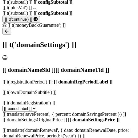
[[ t('subtotal') ]]
[[ configSubtotal ]]
[[ t('plusVat') ]]
--
[[ t('subtotal') ]]
[[ configSubtotal ]]
[[ t('continue') ]]
[[ t('moneyBackGuarantee') ]]
[[ t('domainSettings') ]]
[[ domainNameSld ]]
[[ domainNameTld ]]
[[ t('registrationPeriod') ]]:
[[ domainRegPeriodLabel ]]
[[ t('ownDomainSubtitle') ]]
[[ t('domainRegistration') ]]
[[ translate('savePercent', { percent: domainSavingsPercent }) ]]
[[ domainSettingsOriginalPrice ]]
[[ domainSettingsPrice ]]
[[ translate('domainRenewal', { date: domainRenewalDate, price:
domainRenewalPrice, period: t('year') }) ]]