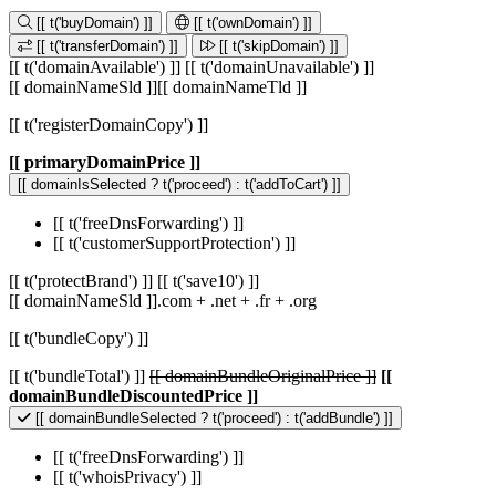
[[ t('buyDomain') ]]
[[ t('ownDomain') ]]
[[ t('transferDomain') ]]
[[ t('skipDomain') ]]
[[ t('domainAvailable') ]]
[[ t('domainUnavailable') ]]
[[ domainNameSld ]]
[[ domainNameTld ]]
[[ t('registerDomainCopy') ]]
[[ primaryDomainPrice ]]
[[ domainIsSelected ? t('proceed') : t('addToCart') ]]
[[ t('freeDnsForwarding') ]]
[[ t('customerSupportProtection') ]]
[[ t('protectBrand') ]]
[[ t('save10') ]]
[[ domainNameSld ]]
.com
+
.net
+
.fr
+
.org
[[ t('bundleCopy') ]]
[[ t('bundleTotal') ]]
[[ domainBundleOriginalPrice ]]
[[
domainBundleDiscountedPrice ]]
[[ domainBundleSelected ? t('proceed') : t('addBundle') ]]
[[ t('freeDnsForwarding') ]]
[[ t('whoisPrivacy') ]]