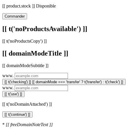
[[ product.stock ]] Disponible
Commander
[[ t('noProductsAvailable') ]]
[[ t('noProductsCopy') ]]
[[ domainModeTitle ]]
[[ domainModeSubtitle ]]
www.
[[ t('checking') ]]
[[ domainMode === 'transfer' ? t('transfer') : t('check') ]]
www.
[[ t('use') ]]
[[ t('noDomainAttached') ]]
[[ t('continue') ]]
*
[[ freeDomainNoteText ]]