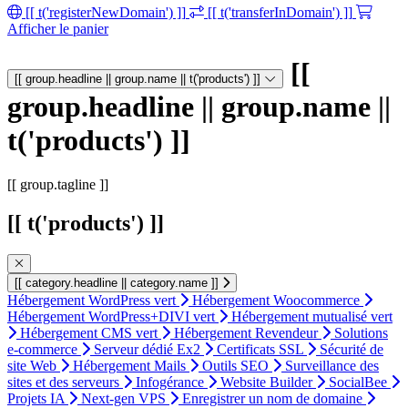
[[ t('registerNewDomain') ]]
[[ t('transferInDomain') ]]
Afficher le panier
[[
[[ group.headline || group.name || t('products') ]]
group.headline || group.name ||
t('products') ]]
[[ group.tagline ]]
[[ t('products') ]]
[[ category.headline || category.name ]]
Hébergement WordPress vert
Hébergement Woocommerce
Hébergement WordPress+DIVI vert
Hébergement mutualisé vert
Hébergement CMS vert
Hébergement Revendeur
Solutions
e-commerce
Serveur dédié Ex2
Certificats SSL
Sécurité de
site Web
Hébergement Mails
Outils SEO
Surveillance des
sites et des serveurs
Infogérance
Website Builder
SocialBee
Projets IA
Next-gen VPS
Enregistrer un nom de domaine