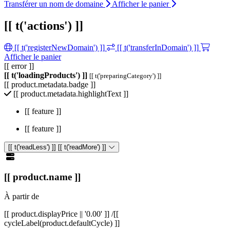
Transférer un nom de domaine
Afficher le panier
[[ t('actions') ]]
[[ t('registerNewDomain') ]]
[[ t('transferInDomain') ]]
Afficher le panier
[[ error ]]
[[ t('loadingProducts') ]]
[[ t('preparingCategory') ]]
[[ product.metadata.badge ]]
[[ product.metadata.highlightText ]]
[[ feature ]]
[[ feature ]]
[[ t('readLess') ]]
[[ t('readMore') ]]
[[ product.name ]]
À partir de
[[ product.displayPrice || '0.00' ]]
/[[
cycleLabel(product.defaultCycle) ]]