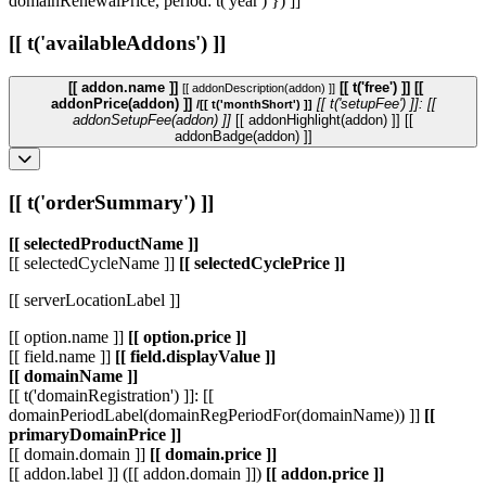
domainRenewalPrice, period: t('year') }) ]]
[[ t('availableAddons') ]]
[[ addon.name ]]
[[ t('free') ]]
[[
[[ addonDescription(addon) ]]
addonPrice(addon) ]]
[[ t('setupFee') ]]: [[
/[[ t('monthShort') ]]
addonSetupFee(addon) ]]
[[ addonHighlight(addon) ]]
[[
addonBadge(addon) ]]
[[ t('orderSummary') ]]
[[ selectedProductName ]]
[[ selectedCycleName ]]
[[ selectedCyclePrice ]]
[[ serverLocationLabel ]]
[[ option.name ]]
[[ option.price ]]
[[ field.name ]]
[[ field.displayValue ]]
[[ domainName ]]
[[ t('domainRegistration') ]]: [[
domainPeriodLabel(domainRegPeriodFor(domainName)) ]]
[[
primaryDomainPrice ]]
[[ domain.domain ]]
[[ domain.price ]]
[[ addon.label ]] ([[ addon.domain ]])
[[ addon.price ]]