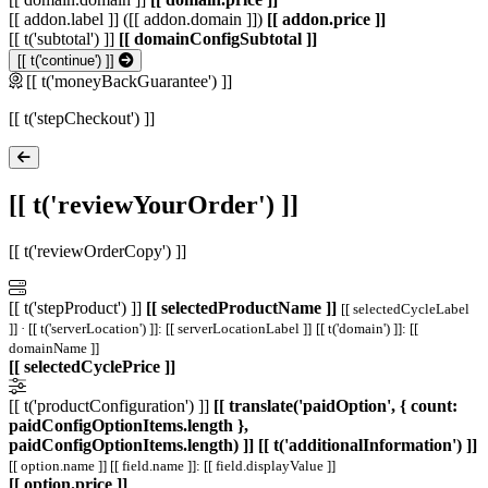
[[ addon.label ]] ([[ addon.domain ]])
[[ addon.price ]]
[[ t('subtotal') ]]
[[ domainConfigSubtotal ]]
[[ t('continue') ]]
[[ t('moneyBackGuarantee') ]]
[[ t('stepCheckout') ]]
[[ t('reviewYourOrder') ]]
[[ t('reviewOrderCopy') ]]
[[ t('stepProduct') ]]
[[ selectedProductName ]]
[[ selectedCycleLabel
]] · [[ t('serverLocation') ]]: [[ serverLocationLabel ]]
[[ t('domain') ]]: [[
domainName ]]
[[ selectedCyclePrice ]]
[[ t('productConfiguration') ]]
[[ translate('paidOption', { count:
paidConfigOptionItems.length },
paidConfigOptionItems.length) ]]
[[ t('additionalInformation') ]]
[[ option.name ]]
[[ field.name ]]: [[ field.displayValue ]]
[[ option.price ]]