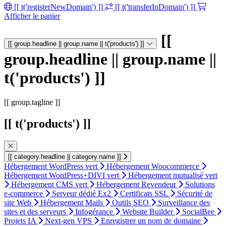
[[ t('registerNewDomain') ]]
[[ t('transferInDomain') ]]
Afficher le panier
[[
[[ group.headline || group.name || t('products') ]]
group.headline || group.name ||
t('products') ]]
[[ group.tagline ]]
[[ t('products') ]]
[[ category.headline || category.name ]]
Hébergement WordPress vert
Hébergement Woocommerce
Hébergement WordPress+DIVI vert
Hébergement mutualisé vert
Hébergement CMS vert
Hébergement Revendeur
Solutions
e-commerce
Serveur dédié Ex2
Certificats SSL
Sécurité de
site Web
Hébergement Mails
Outils SEO
Surveillance des
sites et des serveurs
Infogérance
Website Builder
SocialBee
Projets IA
Next-gen VPS
Enregistrer un nom de domaine