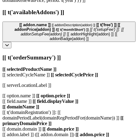
domainRenewalPrice, period: t('year') }) ]]
[[ t('availableAddons') ]]
[[ addon.name ]]
[[ t('free') ]]
[[
[[ addonDescription(addon) ]]
addonPrice(addon) ]]
[[ t('setupFee') ]]: [[
/[[ t('monthShort') ]]
addonSetupFee(addon) ]]
[[ addonHighlight(addon) ]]
[[
addonBadge(addon) ]]
[[ t('orderSummary') ]]
[[ selectedProductName ]]
[[ selectedCycleName ]]
[[ selectedCyclePrice ]]
[[ serverLocationLabel ]]
[[ option.name ]]
[[ option.price ]]
[[ field.name ]]
[[ field.displayValue ]]
[[ domainName ]]
[[ t('domainRegistration') ]]: [[
domainPeriodLabel(domainRegPeriodFor(domainName)) ]]
[[
primaryDomainPrice ]]
[[ domain.domain ]]
[[ domain.price ]]
[[ addon.label ]] ([[ addon.domain ]])
[[ addon.price ]]