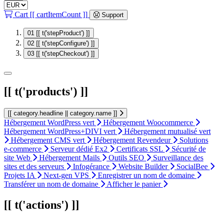
Cart
[[ cartItemCount ]]
Support
01
[[ t('stepProduct') ]]
02
[[ t('stepConfigure') ]]
03
[[ t('stepCheckout') ]]
[[ t('products') ]]
[[ category.headline || category.name ]]
Hébergement WordPress vert
Hébergement Woocommerce
Hébergement WordPress+DIVI vert
Hébergement mutualisé vert
Hébergement CMS vert
Hébergement Revendeur
Solutions
e-commerce
Serveur dédié Ex2
Certificats SSL
Sécurité de
site Web
Hébergement Mails
Outils SEO
Surveillance des
sites et des serveurs
Infogérance
Website Builder
SocialBee
Projets IA
Next-gen VPS
Enregistrer un nom de domaine
Transférer un nom de domaine
Afficher le panier
[[ t('actions') ]]