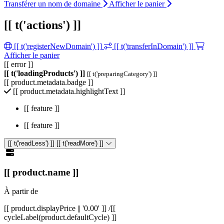
Transférer un nom de domaine
Afficher le panier
[[ t('actions') ]]
[[ t('registerNewDomain') ]]
[[ t('transferInDomain') ]]
Afficher le panier
[[ error ]]
[[ t('loadingProducts') ]]
[[ t('preparingCategory') ]]
[[ product.metadata.badge ]]
[[ product.metadata.highlightText ]]
[[ feature ]]
[[ feature ]]
[[ t('readLess') ]]
[[ t('readMore') ]]
[[ product.name ]]
À partir de
[[ product.displayPrice || '0.00' ]]
/[[
cycleLabel(product.defaultCycle) ]]