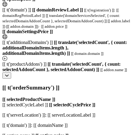
[[ t('domain') ]]
[[ domainReviewLabel ]]
[[ t('registration') ]]: [[
domainRegPeriodLabel ]]
[[ translate('domainServicesSelected', { count:
selectedDomainAddonCount }, selectedDomainAddonCount) ]]
[[ addon.label
]] ([[ addon.domain ]]) · [[ addon.price ]]
[[ domainSettingsPrice ]]
[[ t('additionalDomains') ]]
[[ translate('selectedCount', { count:
additionalDomainItems.length },
additionalDomainItems.length) ]]
[[ domain.domain ]]
[[ t('productAddons') ]]
[[ translate('selectedCount', { count:
selectedAddonCount }, selectedAddonCount) ]]
[[ addon.name ]]
[[ t('orderSummary') ]]
[[ selectedProductName ]]
[[ selectedCycleLabel ]]
[[ selectedCyclePrice ]]
[[ t('serverLocation') ]]: [[ serverLocationLabel ]]
[[ t('domain') ]]: [[ domainName ]]