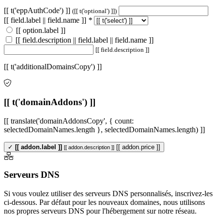
[[ t('eppAuthCode') ]]
([[ t('optional') ]])
[[ field.label || field.name ]]
*
[[ option.label ]]
[[ field.description || field.label || field.name ]]
[[ field.description ]]
[[ t('additionalDomainsCopy') ]]
[[ t('domainAddons') ]]
[[ translate('domainAddonsCopy', { count:
selectedDomainNames.length }, selectedDomainNames.length) ]]
✓
[[ addon.label ]]
[[ addon.price ]]
[[ addon.description ]]
Serveurs DNS
Si vous voulez utiliser des serveurs DNS personnalisés, inscrivez-les
ci-dessous. Par défaut pour les nouveaux domaines, nous utilisons
nos propres serveurs DNS pour l'hébergement sur notre réseau.