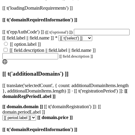
[[ t('loadingDomainRequirements') ]]
[[ t('domainRequiredInformation') ]]
[[ t('eppAuthCode') ]]
([[ t('optional') ]])
[[ field.label || field.name ]]
*
[[ option.label ]]
[[ field.description || field.label || field.name ]]
[[ field.description ]]
[[ t('additionalDomains') ]]
[[ translate('selectedCount', { count: additionalDomainItems.length
}, additionalDomainItems.length) ]] · [[ t('registrationPeriod') ]]:
[[
domainRegPeriodLabel ]]
[[ domain.domain ]]
[[ t('domainRegistration') ]]: [[
domain.periodLabel ]]
[[ domain.price ]]
[[ t('domainRequiredInformation') ]]