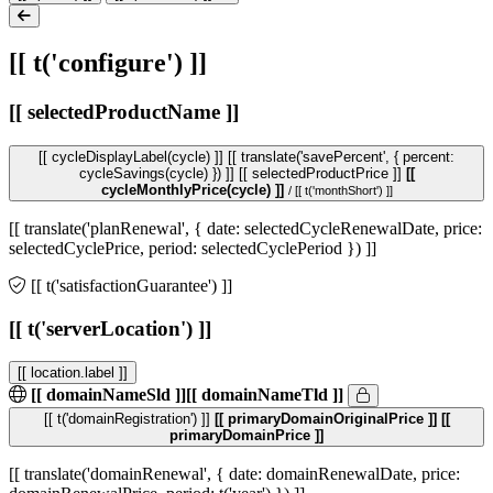
[[ t('configure') ]]
[[ selectedProductName ]]
[[ cycleDisplayLabel(cycle) ]]
[[ translate('savePercent', { percent:
cycleSavings(cycle) }) ]]
[[ selectedProductPrice ]]
[[
cycleMonthlyPrice(cycle) ]]
/ [[ t('monthShort') ]]
[[ translate('planRenewal', { date: selectedCycleRenewalDate, price:
selectedCyclePrice, period: selectedCyclePeriod }) ]]
[[ t('satisfactionGuarantee') ]]
[[ t('serverLocation') ]]
[[ location.label ]]
[[ domainNameSld ]]
[[ domainNameTld ]]
[[ t('domainRegistration') ]]
[[ primaryDomainOriginalPrice ]]
[[
primaryDomainPrice ]]
[[ translate('domainRenewal', { date: domainRenewalDate, price: