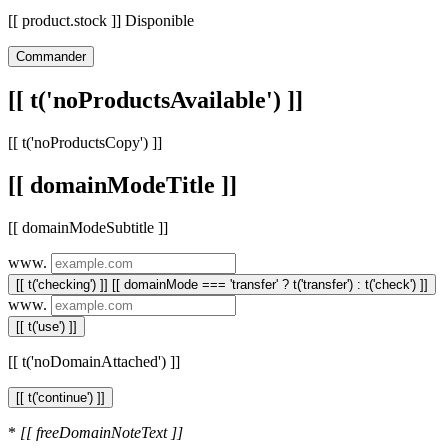
[[ product.stock ]] Disponible
Commander
[[ t('noProductsAvailable') ]]
[[ t('noProductsCopy') ]]
[[ domainModeTitle ]]
[[ domainModeSubtitle ]]
www.
[[ t('checking') ]]
[[ domainMode === 'transfer' ? t('transfer') : t('check') ]]
www.
[[ t('use') ]]
[[ t('noDomainAttached') ]]
[[ t('continue') ]]
*
[[ freeDomainNoteText ]]