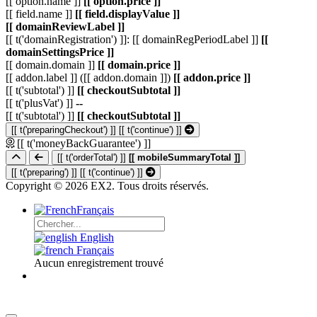
[[ option.name ]]
[[ option.price ]]
[[ field.name ]]
[[ field.displayValue ]]
[[ domainReviewLabel ]]
[[ t('domainRegistration') ]]: [[ domainRegPeriodLabel ]]
[[
domainSettingsPrice ]]
[[ domain.domain ]]
[[ domain.price ]]
[[ addon.label ]] ([[ addon.domain ]])
[[ addon.price ]]
[[ t('subtotal') ]]
[[ checkoutSubtotal ]]
[[ t('plusVat') ]]
--
[[ t('subtotal') ]]
[[ checkoutSubtotal ]]
[[ t('preparingCheckout') ]]
[[ t('continue') ]]
[[ t('moneyBackGuarantee') ]]
[[ t('orderTotal') ]]
[[ mobileSummaryTotal ]]
[[ t('preparing') ]]
[[ t('continue') ]]
Copyright © 2026 EX2. Tous droits réservés.
Français
English
Français
Aucun enregistrement trouvé