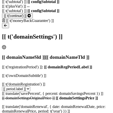
[[ t('subtotal') ]]
[[ configSubtotal ]]
[[ t('plusVat') ]]
--
[[ t('subtotal') ]]
[[ configSubtotal ]]
[[ t('continue') ]]
[[ t('moneyBackGuarantee') ]]
[[ t('domainSettings') ]]
[[ domainNameSld ]]
[[ domainNameTld ]]
[[ t('registrationPeriod') ]]:
[[ domainRegPeriodLabel ]]
[[ t('ownDomainSubtitle') ]]
[[ t('domainRegistration') ]]
[[ translate('savePercent', { percent: domainSavingsPercent }) ]]
[[ domainSettingsOriginalPrice ]]
[[ domainSettingsPrice ]]
[[ translate('domainRenewal', { date: domainRenewalDate, price:
domainRenewalPrice, period: t('year') }) ]]