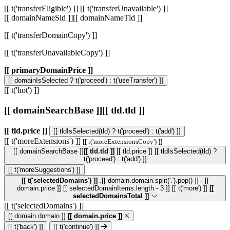
[[ t('transferEligible') ]]
[[ t('transferUnavailable') ]]
[[ domainNameSld ]]
[[ domainNameTld ]]
[[ t('transferDomainCopy') ]]
[[ t('transferUnavailableCopy') ]]
[[ primaryDomainPrice ]]
[[ domainIsSelected ? t('proceed') : t('useTransfer') ]]
[[ t('hot') ]]
[[ domainSearchBase ]]
[[ tld.tld ]]
[[ tld.price ]]
[[ tldIsSelected(tld) ? t('proceed') : t('add') ]]
[[ t('moreExtensions') ]]
[[ t('moreExtensionsCopy') ]]
[[ domainSearchBase ]]
[[ tld.tld ]]
[[ tld.price ]]
[[ tldIsSelected(tld) ?
t('proceed') : t('add') ]]
[[ t('moreSuggestions') ]]
[[ t('selectedDomains') ]]
.[[ domain.domain.split('.').pop() ]] · [[
domain.price ]]
[[ selectedDomainItems.length - 3 ]] [[ t('more') ]]
[[
selectedDomainsTotal ]]
[[ t('selectedDomains') ]]
[[ domain.domain ]]
[[ domain.price ]]
[[ t('back') ]]
[[ t('continue') ]]