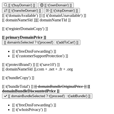
[[ t('buyDomain') ]]
[[ t('ownDomain') ]]
[[ t('transferDomain') ]]
[[ t('skipDomain') ]]
[[ t('domainAvailable') ]]
[[ t('domainUnavailable') ]]
[[ domainNameSld ]]
[[ domainNameTld ]]
[[ t('registerDomainCopy') ]]
[[ primaryDomainPrice ]]
[[ domainIsSelected ? t('proceed') : t('addToCart') ]]
[[ t('freeDnsForwarding') ]]
[[ t('customerSupportProtection') ]]
[[ t('protectBrand') ]]
[[ t('save10') ]]
[[ domainNameSld ]]
.com
+
.net
+
.fr
+
.org
[[ t('bundleCopy') ]]
[[ t('bundleTotal') ]]
[[ domainBundleOriginalPrice ]]
[[
domainBundleDiscountedPrice ]]
[[ domainBundleSelected ? t('proceed') : t('addBundle') ]]
[[ t('freeDnsForwarding') ]]
[[ t('whoisPrivacy') ]]