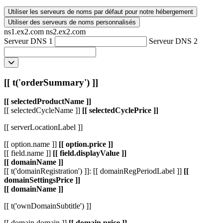
Utiliser les serveurs de noms par défaut pour notre hébergement
Utiliser des serveurs de noms personnalisés
ns1.ex2.com
ns2.ex2.com
Serveur DNS 1
Serveur DNS 2
[[ t('orderSummary') ]]
[[ selectedProductName ]]
[[ selectedCycleName ]]
[[ selectedCyclePrice ]]
[[ serverLocationLabel ]]
[[ option.name ]]
[[ option.price ]]
[[ field.name ]]
[[ field.displayValue ]]
[[ domainName ]]
[[ t('domainRegistration') ]]: [[ domainRegPeriodLabel ]]
[[
domainSettingsPrice ]]
[[ domainName ]]
[[ t('ownDomainSubtitle') ]]
[[ domain.domain ]]
[[ domain.price ]]