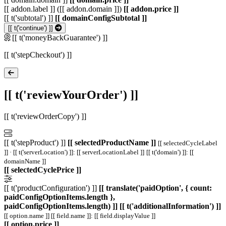
[[ addon.label ]] ([[ addon.domain ]])
[[ addon.price ]]
[[ t('subtotal') ]]
[[ domainConfigSubtotal ]]
[[ t('continue') ]]
[[ t('moneyBackGuarantee') ]]
[[ t('stepCheckout') ]]
[[ t('reviewYourOrder') ]]
[[ t('reviewOrderCopy') ]]
[[ t('stepProduct') ]]
[[ selectedProductName ]]
[[ selectedCycleLabel
]] · [[ t('serverLocation') ]]: [[ serverLocationLabel ]]
[[ t('domain') ]]: [[
domainName ]]
[[ selectedCyclePrice ]]
[[ t('productConfiguration') ]]
[[ translate('paidOption', { count:
paidConfigOptionItems.length },
paidConfigOptionItems.length) ]]
[[ t('additionalInformation') ]]
[[ option.name ]]
[[ field.name ]]: [[ field.displayValue ]]
[[ option.price ]]