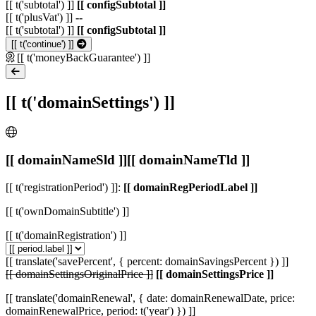
[[ t('subtotal') ]]
[[ configSubtotal ]]
[[ t('plusVat') ]]
--
[[ t('subtotal') ]]
[[ configSubtotal ]]
[[ t('continue') ]]
[[ t('moneyBackGuarantee') ]]
[[ t('domainSettings') ]]
[[ domainNameSld ]]
[[ domainNameTld ]]
[[ t('registrationPeriod') ]]:
[[ domainRegPeriodLabel ]]
[[ t('ownDomainSubtitle') ]]
[[ t('domainRegistration') ]]
[[ translate('savePercent', { percent: domainSavingsPercent }) ]]
[[ domainSettingsOriginalPrice ]]
[[ domainSettingsPrice ]]
[[ translate('domainRenewal', { date: domainRenewalDate, price:
domainRenewalPrice, period: t('year') }) ]]