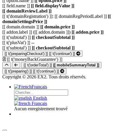
[[ option.name ]]
[[ option.price ]]
[[ field.name ]]
[[ field.displayValue ]]
[[ domainReviewLabel ]]
[[ t('domainRegistration') ]]: [[ domainRegPeriodLabel ]]
[[
domainSettingsPrice ]]
[[ domain.domain ]]
[[ domain.price ]]
[[ addon.label ]] ([[ addon.domain ]])
[[ addon.price ]]
[[ t('subtotal') ]]
[[ checkoutSubtotal ]]
[[ t('plusVat') ]]
--
[[ t('subtotal') ]]
[[ checkoutSubtotal ]]
[[ t('preparingCheckout') ]]
[[ t('continue') ]]
[[ t('moneyBackGuarantee') ]]
[[ t('orderTotal') ]]
[[ mobileSummaryTotal ]]
[[ t('preparing') ]]
[[ t('continue') ]]
Copyright © 2026 EX2. Tous droits réservés.
Français
English
Français
Aucun enregistrement trouvé