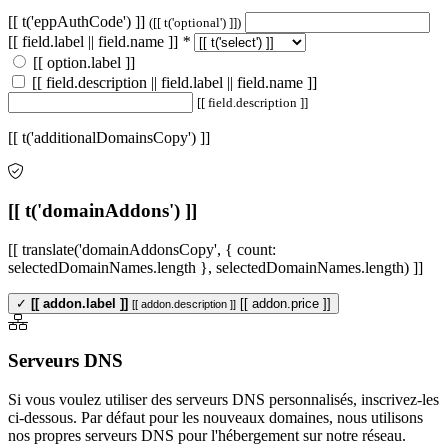
[[ t('eppAuthCode') ]]
([[ t('optional') ]])
[[ field.label || field.name ]]
*
[[ option.label ]]
[[ field.description || field.label || field.name ]]
[[ field.description ]]
[[ t('additionalDomainsCopy') ]]
[[ t('domainAddons') ]]
[[ translate('domainAddonsCopy', { count:
selectedDomainNames.length }, selectedDomainNames.length) ]]
✓
[[ addon.label ]]
[[ addon.price ]]
[[ addon.description ]]
Serveurs DNS
Si vous voulez utiliser des serveurs DNS personnalisés, inscrivez-les
ci-dessous. Par défaut pour les nouveaux domaines, nous utilisons
nos propres serveurs DNS pour l'hébergement sur notre réseau.