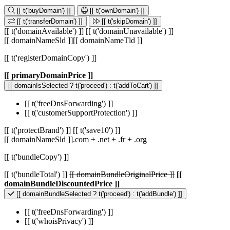
[[ t('buyDomain') ]]
[[ t('ownDomain') ]]
[[ t('transferDomain') ]]
[[ t('skipDomain') ]]
[[ t('domainAvailable') ]]
[[ t('domainUnavailable') ]]
[[ domainNameSld ]]
[[ domainNameTld ]]
[[ t('registerDomainCopy') ]]
[[ primaryDomainPrice ]]
[[ domainIsSelected ? t('proceed') : t('addToCart') ]]
[[ t('freeDnsForwarding') ]]
[[ t('customerSupportProtection') ]]
[[ t('protectBrand') ]]
[[ t('save10') ]]
[[ domainNameSld ]]
.com
+
.net
+
.fr
+
.org
[[ t('bundleCopy') ]]
[[ t('bundleTotal') ]]
[[ domainBundleOriginalPrice ]]
[[
domainBundleDiscountedPrice ]]
[[ domainBundleSelected ? t('proceed') : t('addBundle') ]]
[[ t('freeDnsForwarding') ]]
[[ t('whoisPrivacy') ]]