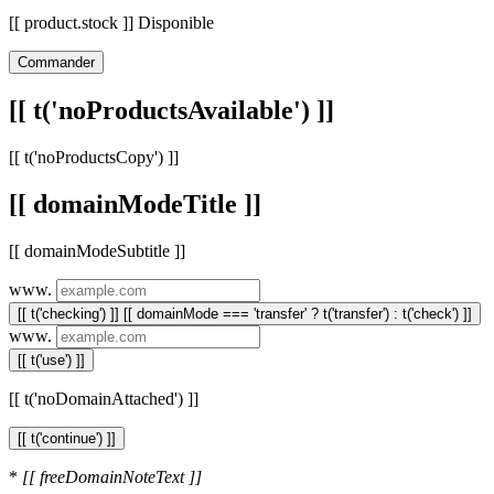
[[ product.stock ]] Disponible
Commander
[[ t('noProductsAvailable') ]]
[[ t('noProductsCopy') ]]
[[ domainModeTitle ]]
[[ domainModeSubtitle ]]
www.
[[ t('checking') ]]
[[ domainMode === 'transfer' ? t('transfer') : t('check') ]]
www.
[[ t('use') ]]
[[ t('noDomainAttached') ]]
[[ t('continue') ]]
*
[[ freeDomainNoteText ]]