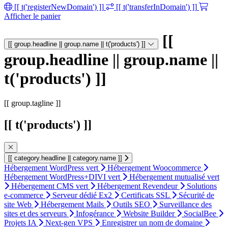
[[ t('registerNewDomain') ]]
[[ t('transferInDomain') ]]
Afficher le panier
[[
[[ group.headline || group.name || t('products') ]]
group.headline || group.name ||
t('products') ]]
[[ group.tagline ]]
[[ t('products') ]]
[[ category.headline || category.name ]]
Hébergement WordPress vert
Hébergement Woocommerce
Hébergement WordPress+DIVI vert
Hébergement mutualisé vert
Hébergement CMS vert
Hébergement Revendeur
Solutions
e-commerce
Serveur dédié Ex2
Certificats SSL
Sécurité de
site Web
Hébergement Mails
Outils SEO
Surveillance des
sites et des serveurs
Infogérance
Website Builder
SocialBee
Projets IA
Next-gen VPS
Enregistrer un nom de domaine