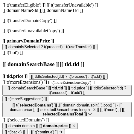
[[ t('transferEligible') ]]
[[ t('transferUnavailable') ]]
[[ domainNameSld ]]
[[ domainNameTld ]]
[[ t('transferDomainCopy') ]]
[[ t('transferUnavailableCopy') ]]
[[ primaryDomainPrice ]]
[[ domainIsSelected ? t('proceed') : t('useTransfer') ]]
[[ t('hot') ]]
[[ domainSearchBase ]]
[[ tld.tld ]]
[[ tld.price ]]
[[ tldIsSelected(tld) ? t('proceed') : t('add') ]]
[[ t('moreExtensions') ]]
[[ t('moreExtensionsCopy') ]]
[[ domainSearchBase ]]
[[ tld.tld ]]
[[ tld.price ]]
[[ tldIsSelected(tld) ?
t('proceed') : t('add') ]]
[[ t('moreSuggestions') ]]
[[ t('selectedDomains') ]]
.[[ domain.domain.split('.').pop() ]] · [[
domain.price ]]
[[ selectedDomainItems.length - 3 ]] [[ t('more') ]]
[[
selectedDomainsTotal ]]
[[ t('selectedDomains') ]]
[[ domain.domain ]]
[[ domain.price ]]
[[ t('back') ]]
[[ t('continue') ]]