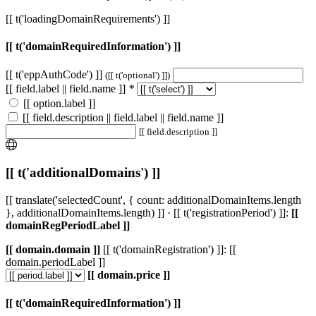
[[ t('loadingDomainRequirements') ]]
[[ t('domainRequiredInformation') ]]
[[ t('eppAuthCode') ]]
([[ t('optional') ]])
[[ field.label || field.name ]]
*
[[ option.label ]]
[[ field.description || field.label || field.name ]]
[[ field.description ]]
[[ t('additionalDomains') ]]
[[ translate('selectedCount', { count: additionalDomainItems.length
}, additionalDomainItems.length) ]] · [[ t('registrationPeriod') ]]:
[[
domainRegPeriodLabel ]]
[[ domain.domain ]]
[[ t('domainRegistration') ]]: [[
domain.periodLabel ]]
[[ domain.price ]]
[[ t('domainRequiredInformation') ]]