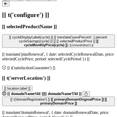
[[ t('configure') ]]
[[ selectedProductName ]]
[[ cycleDisplayLabel(cycle) ]]
[[ translate('savePercent', { percent:
cycleSavings(cycle) }) ]]
[[ selectedProductPrice ]]
[[
cycleMonthlyPrice(cycle) ]]
/ [[ t('monthShort') ]]
[[ translate('planRenewal', { date: selectedCycleRenewalDate, price:
selectedCyclePrice, period: selectedCyclePeriod }) ]]
[[ t('satisfactionGuarantee') ]]
[[ t('serverLocation') ]]
[[ location.label ]]
[[ domainNameSld ]]
[[ domainNameTld ]]
[[ t('domainRegistration') ]]
[[ primaryDomainOriginalPrice ]]
[[
primaryDomainPrice ]]
[[ translate('domainRenewal', { date: domainRenewalDate, price: