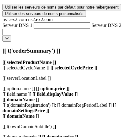
Utiliser les serveurs de noms par défaut pour notre hébergement
Utiliser des serveurs de noms personnalisés
ns1.ex2.com
ns2.ex2.com
Serveur DNS 1
Serveur DNS 2
[[ t('orderSummary') ]]
[[ selectedProductName ]]
[[ selectedCycleName ]]
[[ selectedCyclePrice ]]
[[ serverLocationLabel ]]
[[ option.name ]]
[[ option.price ]]
[[ field.name ]]
[[ field.displayValue ]]
[[ domainName ]]
[[ t('domainRegistration') ]]: [[ domainRegPeriodLabel ]]
[[
domainSettingsPrice ]]
[[ domainName ]]
[[ t('ownDomainSubtitle') ]]
[[ domain.domain ]]
[[ domain.price ]]