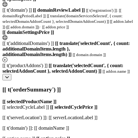
[[ t('domain') ]]
[[ domainReviewLabel ]]
[[ t('registration') ]]: [[
domainRegPeriodLabel ]]
[[ translate('domainServicesSelected', { count:
selectedDomainAddonCount }, selectedDomainAddonCount) ]]
[[ addon.label
]] ([[ addon.domain ]]) · [[ addon.price ]]
[[ domainSettingsPrice ]]
[[ t('additionalDomains') ]]
[[ translate('selectedCount', { count:
additionalDomainItems.length },
additionalDomainItems.length) ]]
[[ domain.domain ]]
[[ t('productAddons') ]]
[[ translate('selectedCount', { count:
selectedAddonCount }, selectedAddonCount) ]]
[[ addon.name ]]
[[ t('orderSummary') ]]
[[ selectedProductName ]]
[[ selectedCycleLabel ]]
[[ selectedCyclePrice ]]
[[ t('serverLocation') ]]: [[ serverLocationLabel ]]
[[ t('domain') ]]: [[ domainName ]]