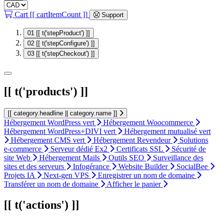
Cart
[[ cartItemCount ]]
Support
01
[[ t('stepProduct') ]]
02
[[ t('stepConfigure') ]]
03
[[ t('stepCheckout') ]]
[[ t('products') ]]
[[ category.headline || category.name ]]
Hébergement WordPress vert
Hébergement Woocommerce
Hébergement WordPress+DIVI vert
Hébergement mutualisé vert
Hébergement CMS vert
Hébergement Revendeur
Solutions
e-commerce
Serveur dédié Ex2
Certificats SSL
Sécurité de
site Web
Hébergement Mails
Outils SEO
Surveillance des
sites et des serveurs
Infogérance
Website Builder
SocialBee
Projets IA
Next-gen VPS
Enregistrer un nom de domaine
Transférer un nom de domaine
Afficher le panier
[[ t('actions') ]]