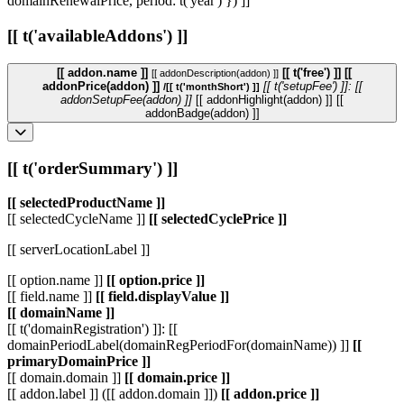
domainRenewalPrice, period: t('year') }) ]]
[[ t('availableAddons') ]]
[[ addon.name ]]
[[ t('free') ]]
[[
[[ addonDescription(addon) ]]
addonPrice(addon) ]]
[[ t('setupFee') ]]: [[
/[[ t('monthShort') ]]
addonSetupFee(addon) ]]
[[ addonHighlight(addon) ]]
[[
addonBadge(addon) ]]
[[ t('orderSummary') ]]
[[ selectedProductName ]]
[[ selectedCycleName ]]
[[ selectedCyclePrice ]]
[[ serverLocationLabel ]]
[[ option.name ]]
[[ option.price ]]
[[ field.name ]]
[[ field.displayValue ]]
[[ domainName ]]
[[ t('domainRegistration') ]]: [[
domainPeriodLabel(domainRegPeriodFor(domainName)) ]]
[[
primaryDomainPrice ]]
[[ domain.domain ]]
[[ domain.price ]]
[[ addon.label ]] ([[ addon.domain ]])
[[ addon.price ]]