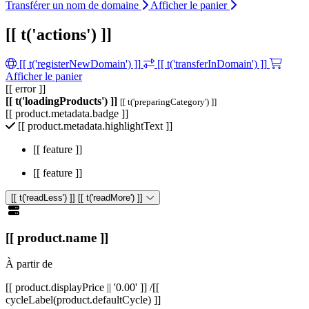
Transférer un nom de domaine
Afficher le panier
[[ t('actions') ]]
[[ t('registerNewDomain') ]]
[[ t('transferInDomain') ]]
Afficher le panier
[[ error ]]
[[ t('loadingProducts') ]]
[[ t('preparingCategory') ]]
[[ product.metadata.badge ]]
[[ product.metadata.highlightText ]]
[[ feature ]]
[[ feature ]]
[[ t('readLess') ]]
[[ t('readMore') ]]
[[ product.name ]]
À partir de
[[ product.displayPrice || '0.00' ]]
/[[
cycleLabel(product.defaultCycle) ]]