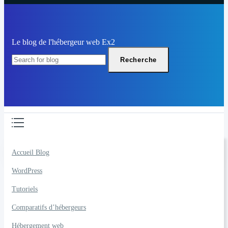
Le blog de l'hébergeur web Ex2
Recherche
Accueil Blog
WordPress
INTERMÉDIAIRE
Mon site n’apparaît pas
Tutoriels
sur les moteurs de
Comparatifs d’hébergeurs
Hébergement web