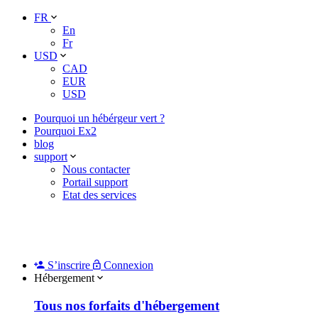
FR
En
Fr
USD
CAD
EUR
USD
Pourquoi un hébérgeur vert ?
Pourquoi Ex2
blog
support
Nous contacter
Portail support
Etat des services
S’inscrire
Connexion
Hébergement
Tous nos forfaits d'hébergement