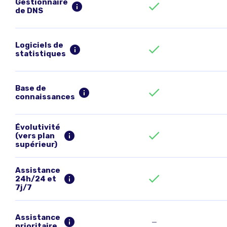
Gestionnaire
de DNS
Logiciels de
statistiques
Base de
connaissances
Évolutivité
(vers plan
supérieur)
Assistance
24h/24 et
7j/7
Assistance
—
prioritaire