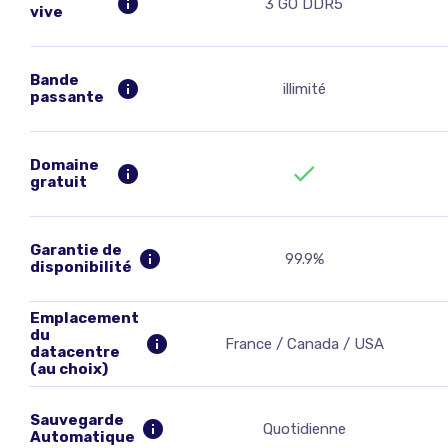
3 GO DDR5
vive
Bande
illimité
passante
Domaine
gratuit
Garantie de
99.9%
disponibilité
Emplacement
du
France / Canada / USA
datacentre
(au choix)
Sauvegarde
Quotidienne
Automatique