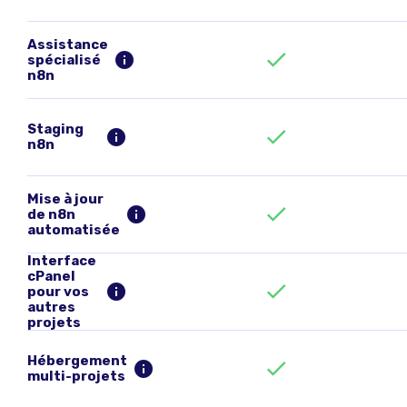
Assistance
spécialisé
n8n
Staging
n8n
Mise à jour
de n8n
automatisée
Interface
cPanel
pour vos
autres
projets
Hébergement
multi-projets