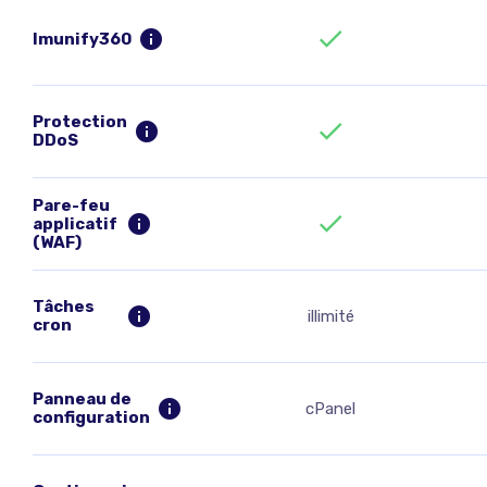
Imunify360
Protection
DDoS
Pare-feu
applicatif
(WAF)
Tâches
illimité
cron
Panneau de
cPanel
configuration