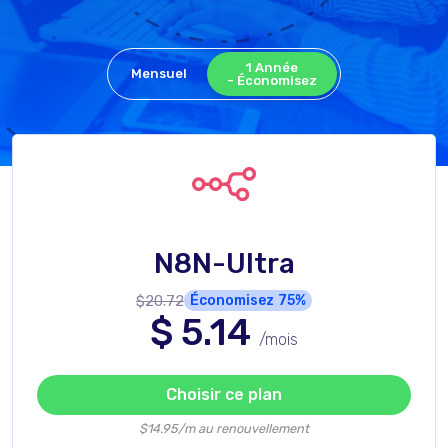
1 Année
Mensuel
- Économisez
N8N-Ultra
$20.72
Économisez
75%
$
5.14
/mois
Choisir ce plan
$14.95/m au renouvellement