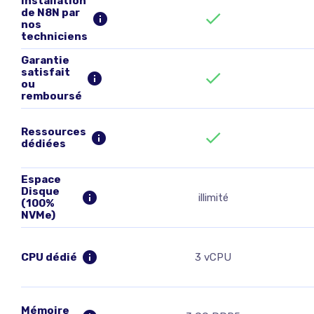
Installation
de N8N par
nos
techniciens
Garantie
satisfait
ou
remboursé
Ressources
dédiées
Espace
Disque
illimité
(100%
NVMe)
CPU dédié
3 vCPU
Mémoire