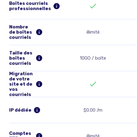
Boîtes courriels
professionnelles
Nombre
de boîtes
illimité
courriels
Taille des
boîtes
10GO / boîte
courriels
Migration
de votre
site et de
vos
courriels
IP dédiée
$0.00 /m
Comptes
illimité