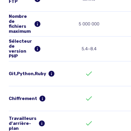
FTP
Nombre
de
5 000 000
fichiers
maximum
Sélecteur
de
5.4–8.4
version
PHP
Git,Python,Ruby
Chiffrement
Travailleurs
d'arrière-
plan