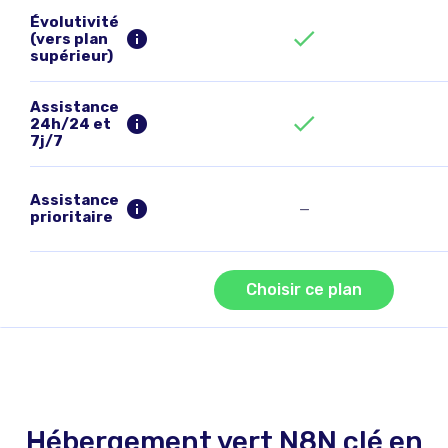
Évolutivité
(vers plan
supérieur)
Assistance
24h/24 et
7j/7
Assistance
—
prioritaire
Choisir ce plan
Hébergement vert N8N clé en