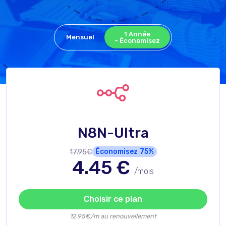
1 Année
Mensuel
- Économisez
N8N-Ultra
17.95€
Économisez
75%
4.45
€
/mois
Choisir ce plan
12.95€/m au renouvellement