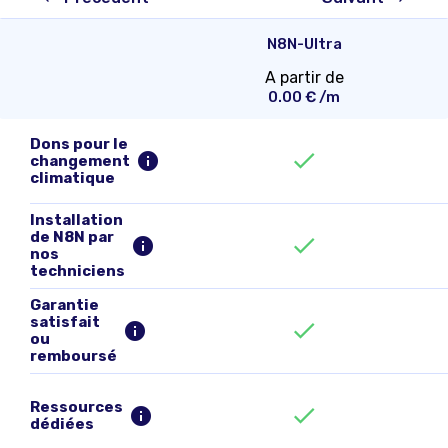
N8N-Ultra
A partir de
0.00
€ /m
Dons pour le
changement
climatique
Installation
de N8N par
nos
techniciens
Garantie
satisfait
ou
remboursé
Ressources
dédiées