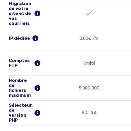
Migration
de votre
site et de
vos
courriels
IP dédiée
0.00€ /m
Comptes
illimité
FTP
Nombre
de
5 000 000
fichiers
maximum
Sélecteur
de
5.4–8.4
version
PHP