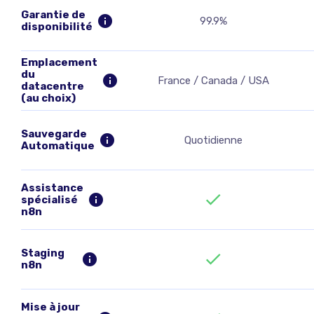
Garantie de
99.9%
disponibilité
Emplacement
du
France / Canada / USA
datacentre
(au choix)
Sauvegarde
Quotidienne
Automatique
Assistance
spécialisé
n8n
Staging
n8n
Mise à jour