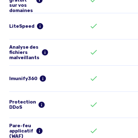
sur vos
domaines
LiteSpeed
Analyse des
fichiers
malveillants
Imunify360
Protection
DDoS
Pare-feu
applicatif
(WAF)