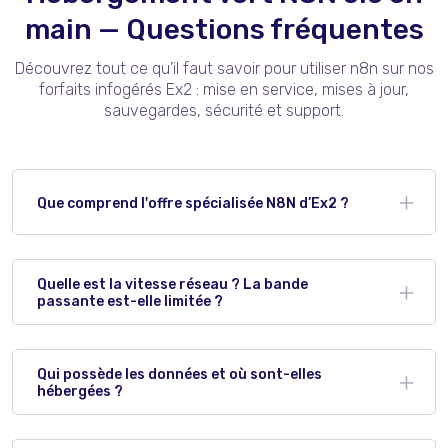
main — Questions fréquentes
Découvrez tout ce qu’il faut savoir pour utiliser n8n sur nos
forfaits infogérés Ex2 : mise en service, mises à jour,
sauvegardes, sécurité et support.
Que comprend l'offre spécialisée N8N d’Ex2 ?
Nos offres reposent sur un
hébergement vert haut de
gamme
, spécialement optimisé pour n8n. Vous
Quelle est la vitesse réseau ? La bande
bénéficiez d’un
environnement sécurisé et isolé
,
passante est-elle limitée ?
avec certificats SSL inclus, logiciels de sécurité avancés,
surveillance accrue et
accès SSH
. Votre domaine peut
être relié facilement, et vous conservez la possibilité
Vous bénéficiez d’une connexion haut débit jusqu’à
1
d’étendre n8n avec vos propres nœuds ou intégrations.
Gbit/s
avec une
bande passante illimitée
, idéale pour
Qui possède les données et où sont-elles
des workflows intensifs en appels API et en pics de
hébergées ?
webhooks.
Vous êtes propriétaire à 100 % de vos données.
Tout