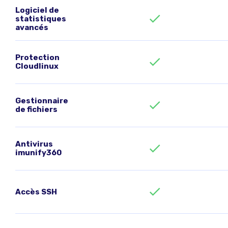
Logiciel de
statistiques
avancés
Protection
Cloudlinux
Gestionnaire
de fichiers
Antivirus
imunify360
Accès SSH