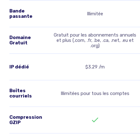
Bande
Illimitée
passante
Gratuit pour les abonnements annuels
Domaine
et plus (.com, .fr, .be, .ca, .net, .eu et
Gratuit
.org)
IP dédié
$3.29 /m
Boîtes
Illimitées pour tous les comptes
courriels
Compression
GZIP