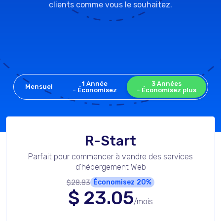
clients comme vous le souhaitez.
1 Année
3 Années
Mensuel
- Économisez
- Économisez plus
R-Start
Parfait pour commencer à vendre des services
d'hébergement Web
$28.83
Économisez
20%
$
23.05
/mois