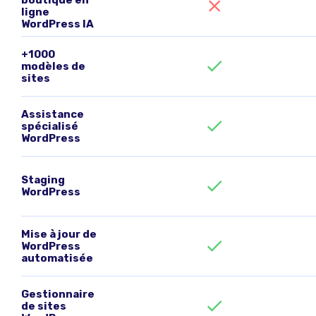
boutique en
ligne
WordPress IA
+1000
modèles de
sites
Assistance
spécialisé
WordPress
Staging
WordPress
Mise à jour de
WordPress
automatisée
Gestionnaire
de sites