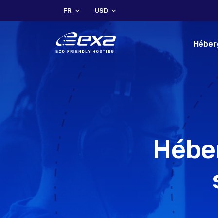
FR
USD
Héber
Héber