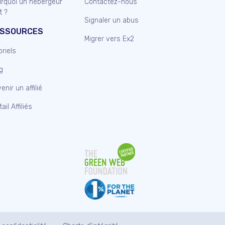
rquoi un hébérgeur
Contactez-nous
t ?
Signaler un abus
SSOURCES
Migrer vers Ex2
oriels
g
enir un affilié
ail Affiliés