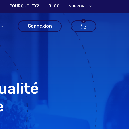
?
POURQUOI EX2
BLOG
SUPPORT
0
Connexion
ualité
e